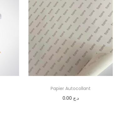
Papier Autocollant
0.00
د.ج
Add to cart
Add to Wishlist