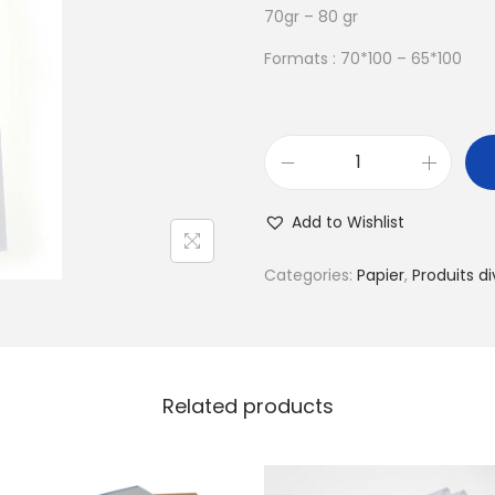
70gr – 80 gr
Formats : 70*100 – 65*100
P
a
Add to Wishlist
p
i
Categories:
Papier
,
Produits di
e
r
E
x
Related products
t
r
a